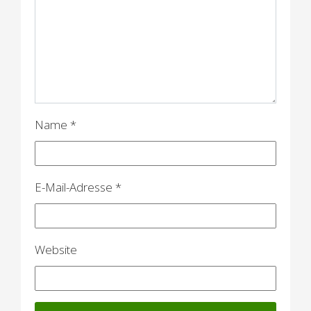
a
v
i
g
a
Name
*
t
i
o
E-Mail-Adresse
*
n
Website