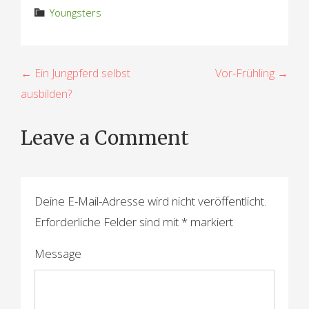
Youngsters
B
← Ein Jungpferd selbst
Vor-Frühling →
ausbilden?
e
i
Leave a Comment
t
r
a
Deine E-Mail-Adresse wird nicht veröffentlicht.
Erforderliche Felder sind mit
*
markiert
g
s
Message
n