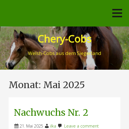
Skip
to
content
Chery-Cobs
Welsh-Cobs aus dem Siegerland
Monat:
Mai 2025
Nachwuchs Nr. 2
21. Mai 2025
ilka
Leave a comment