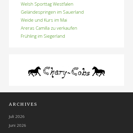
Welsh Sporttag Westfalen
Geländespringen im Sauerland
Weide und Kurs im Mai
Areras Camilla zu verkaufen
Frühling im Siegerland
ARCHIVES
Juli 2026
Juni 2026