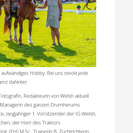
in aufwändiges Hobby. Bei uns steckt jede
nz dahinter:
 Fotografin, Redakteurin von Welsh aktuell
ie Managerin des ganzen Drumherums
, langjähriger 1. Vorsitzender der IG Welsh,
ichen, der Herr des Traktors
Ing. (FH) M.Sc., Trainerin B, Zuchtrichterin,