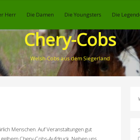
r Herr
Die Damen
Die Youngsters
Die Legend
Chery-Cobs
Welsh-Cobs aus dem Siegerland
rlich Menschen. Auf Veranstaltungen gut
it gelbem Chery-Cobs-Aufdruck. Neben uns