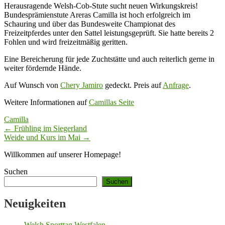
Herausragende Welsh-Cob-Stute sucht neuen Wirkungskreis!
Bundesprämienstute Areras Camilla ist hoch erfolgreich im
Schauring und über das Bundesweite Championat des
Freizeitpferdes unter den Sattel leistungsgeprüft. Sie hatte bereits 2
Fohlen und wird freizeitmäßig geritten.
Eine Bereicherung für jede Zuchtstätte und auch reiterlich gerne in
weiter fördernde Hände.
Auf Wunsch von
Chery Jamiro
gedeckt. Preis auf
Anfrage
.
Weitere Informationen auf
Camillas Seite
Camilla
Beitragsnavigation
← Frühling im Siegerland
Weide und Kurs im Mai →
Willkommen auf unserer Homepage!
Suchen
Suchen
Neuigkeiten
Welsh Sporttag Westfalen