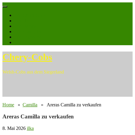
Skip
to
Die Chery-Cobs
content
Der Herr
Die Damen
Die Youngsters
Die Legenden
Die Botschafter
Chery-Cobs
Welsh-Cobs aus dem Siegerland
Home
»
Camilla
» Areras Camilla zu verkaufen
Areras Camilla zu verkaufen
8. Mai 2026
ilka