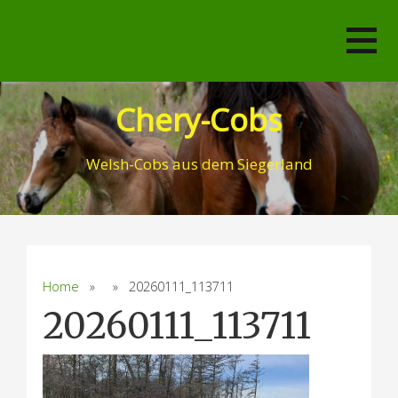
Skip
to
content
Chery-Cobs
Welsh-Cobs aus dem Siegerland
Home
» » 20260111_113711
20260111_113711