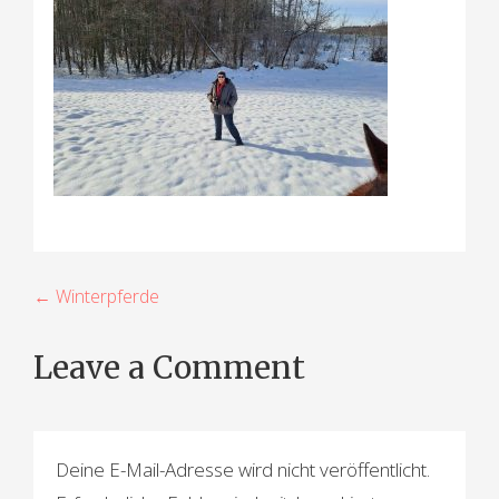
B
← Winterpferde
e
Leave a Comment
i
t
r
Deine E-Mail-Adresse wird nicht veröffentlicht.