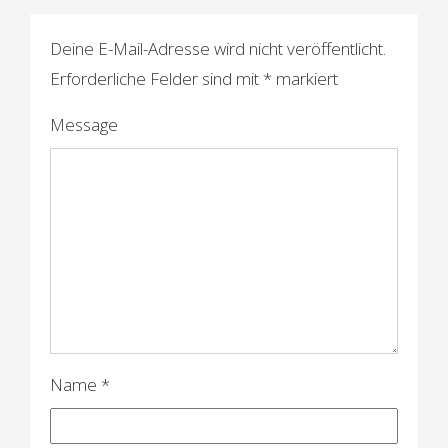
t
r
Deine E-Mail-Adresse wird nicht veröffentlicht.
a
Erforderliche Felder sind mit
*
markiert
g
Message
s
n
a
v
i
g
a
Name
*
t