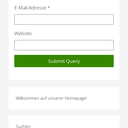
i
E-Mail-Adresse
*
o
n
Website
Willkommen auf unserer Homepage!
Suchen