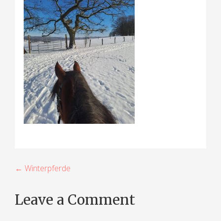
B
← Winterpferde
e
Leave a Comment
i