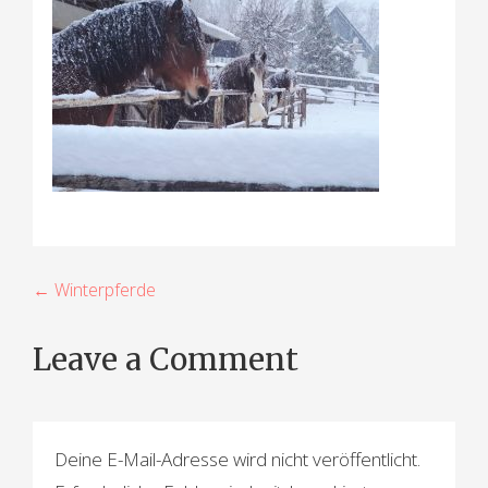
B
← Winterpferde
e
Leave a Comment
i
t
r
Deine E-Mail-Adresse wird nicht veröffentlicht.