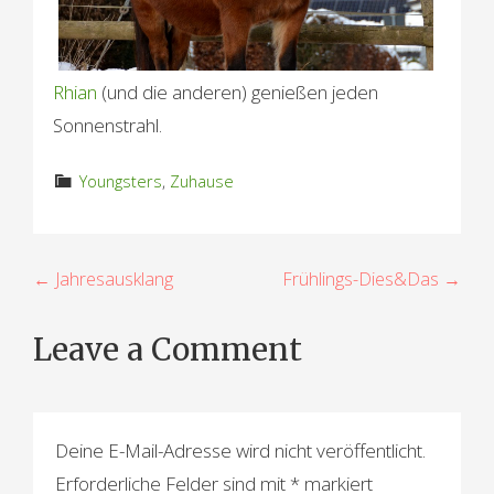
Rhian
(und die anderen) genießen jeden
Sonnenstrahl.
Youngsters
,
Zuhause
B
← Jahresausklang
Frühlings-Dies&Das →
e
Leave a Comment
i
t
r
Deine E-Mail-Adresse wird nicht veröffentlicht.
a
Erforderliche Felder sind mit
*
markiert