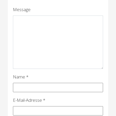
g
Message
s
n
a
v
i
g
a
Name
*
t
i
E-Mail-Adresse
*
o