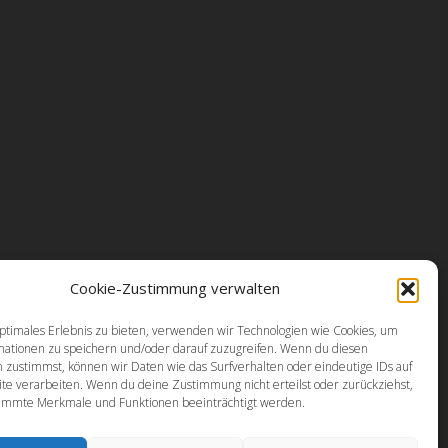
Cookie-Zustimmung verwalten
ptimales Erlebnis zu bieten, verwenden wir Technologien wie Cookies, um
mationen zu speichern und/oder darauf zuzugreifen. Wenn du diesen
 zustimmst, können wir Daten wie das Surfverhalten oder eindeutige IDs auf
te verarbeiten. Wenn du deine Zustimmung nicht erteilst oder zurückziehst,
immte Merkmale und Funktionen beeinträchtigt werden.