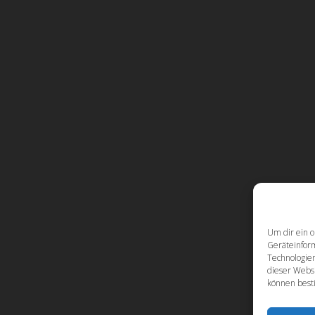
Um dir ein o
Geräteinfor
Technologien
dieser Websi
können best