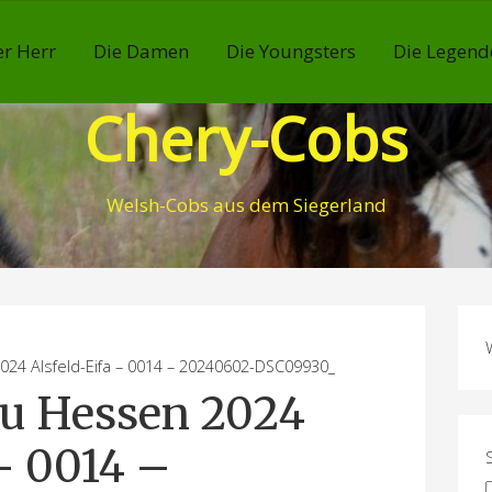
r Herr
Die Damen
Die Youngsters
Die Legend
Chery-Cobs
Welsh-Cobs aus dem Siegerland
 Alsfeld-Eifa – 0014 – 20240602-DSC09930_
u Hessen 2024
– 0014 –