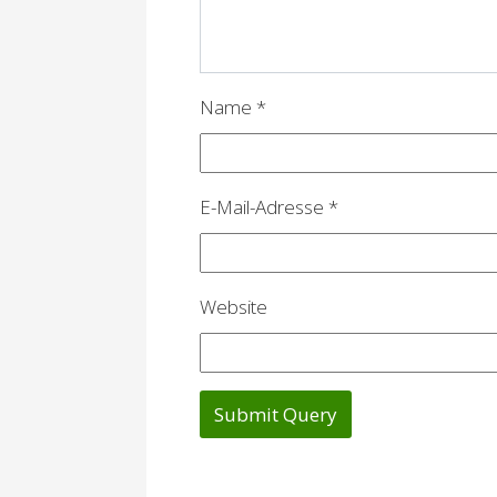
g
a
Name
*
t
i
o
E-Mail-Adresse
*
n
Website