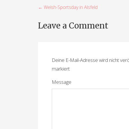
B
← Welsh-Sportsday in Alsfeld
e
Leave a Comment
i
t
r
Deine E-Mail-Adresse wird nicht veröf
a
markiert
g
Message
s
n
a
v
i