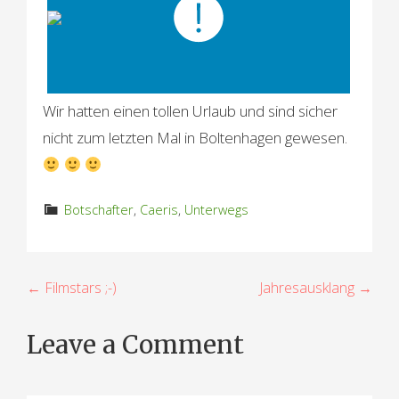
Wir hatten einen tollen Urlaub und sind sicher
nicht zum letzten Mal in Boltenhagen gewesen.
Botschafter
,
Caeris
,
Unterwegs
B
← Filmstars ;-)
Jahresausklang →
e
Leave a Comment
i
t