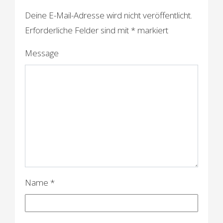
r
Deine E-Mail-Adresse wird nicht veröffentlicht.
a
Erforderliche Felder sind mit
*
markiert
g
Message
s
n
a
v
i
g
a
Name
*
t