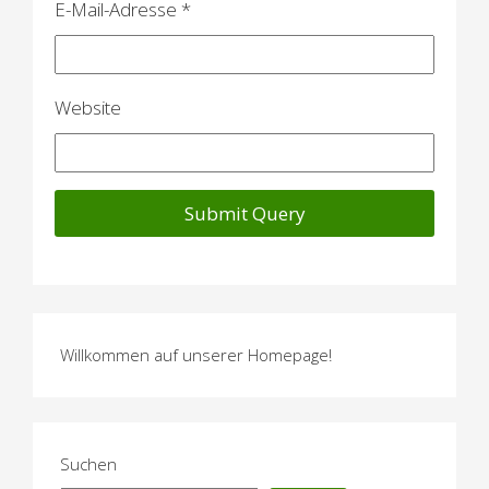
i
E-Mail-Adresse
*
o
n
Website
Willkommen auf unserer Homepage!
Suchen