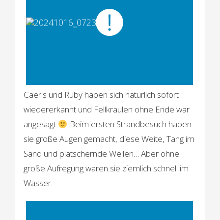
Caeris und Ruby haben sich natürlich sofort
wiedererkannt und Fellkraulen ohne Ende war
angesagt
Beim ersten Strandbesuch haben
sie große Augen gemacht, diese Weite, Tang im
Sand und plätschernde Wellen… Aber ohne
große Aufregung waren sie ziemlich schnell im
Wasser.