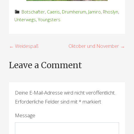
Botschafter
,
Caeris
,
Drumherum
,
Jamiro
,
Rhoslyn
,
Unterwegs
,
Youngsters
B
← Weidespaß
Oktober und November →
e
Leave a Comment
i
t
r
Deine E-Mail-Adresse wird nicht veröffentlicht.
a
Erforderliche Felder sind mit
*
markiert
g
Message
s