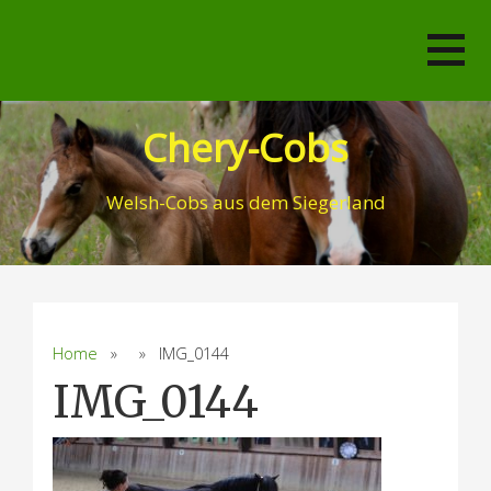
Skip
to
content
Chery-Cobs
Welsh-Cobs aus dem Siegerland
Home
» » IMG_0144
IMG_0144