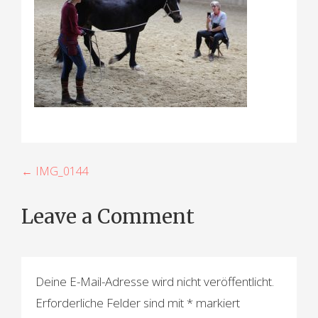
B
← IMG_0144
e
Leave a Comment
i
t
r
Deine E-Mail-Adresse wird nicht veröffentlicht.
a
Erforderliche Felder sind mit
*
markiert