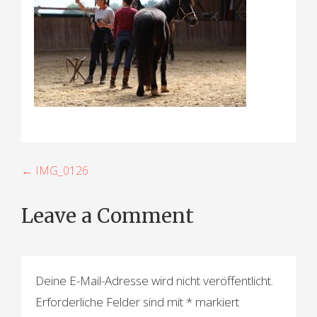
B
← IMG_0126
e
Leave a Comment
i
t
r
Deine E-Mail-Adresse wird nicht veröffentlicht.
a
Erforderliche Felder sind mit
*
markiert