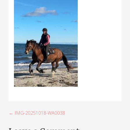
B
← IMG-20251018-WA0038
e