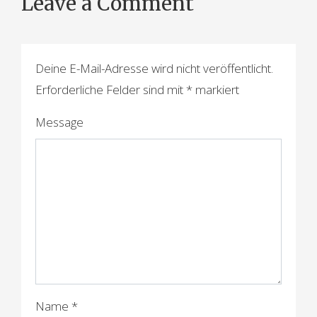
Leave a Comment
i
t
r
Deine E-Mail-Adresse wird nicht veröffentlicht.
a
Erforderliche Felder sind mit
*
markiert
g
Message
s
n
a
v
i
g
a
Name
*