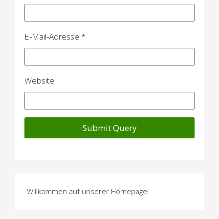
t
i
E-Mail-Adresse
*
o
n
Website
Willkommen auf unserer Homepage!