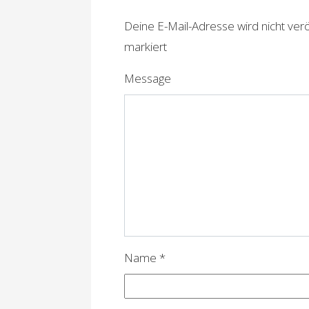
r
Deine E-Mail-Adresse wird nicht veröf
a
markiert
g
Message
s
n
a
v
i
g
a
Name
*
t
i