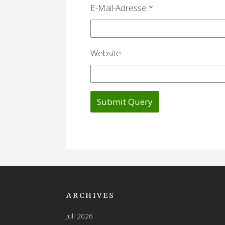
o
E-Mail-Adresse
*
n
Website
ARCHIVES
Juli 2026