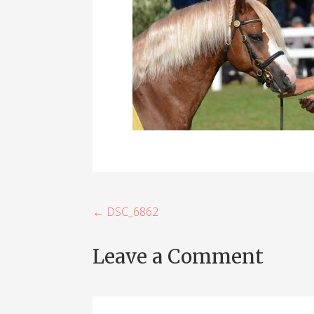
B
← DSC_6862
e
Leave a Comment
i
t