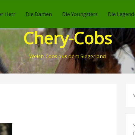
r Herr
Die Damen
Die Youngsters
Die Legend
Chery-Cobs
Welsh-Cobs aus dem Siegerland