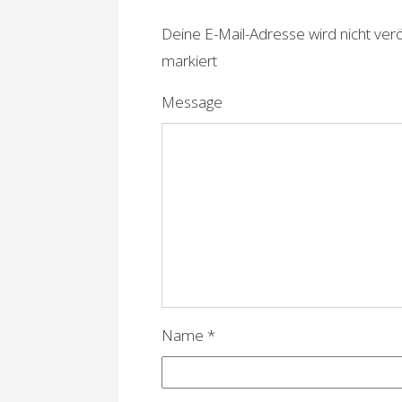
r
Deine E-Mail-Adresse wird nicht veröf
a
markiert
g
Message
s
n
a
v
i
g
a
Name
*
t
i