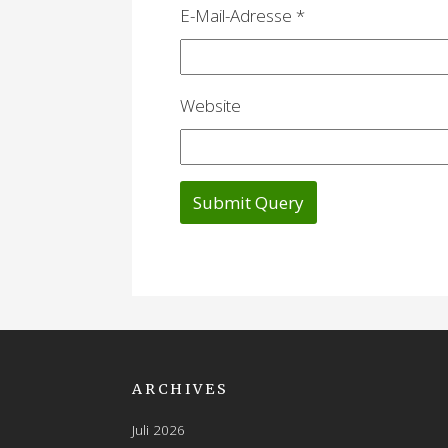
o
E-Mail-Adresse
*
n
Website
ARCHIVES
Juli 2026