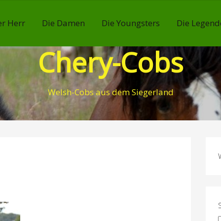
r Herr
Die Damen
Die Youngsters
Die Legend
Chery-Cobs
Welsh-Cobs aus dem Siegerland