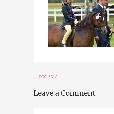
B
← DSC_6518
e
Leave a Comment
i
t