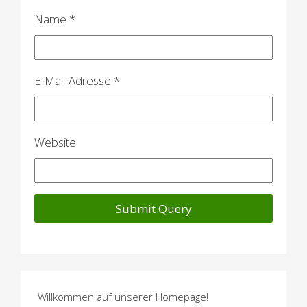
a
Name
*
t
i
E-Mail-Adresse
*
o
n
Website
Willkommen auf unserer Homepage!