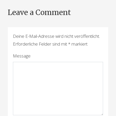
e
Leave a Comment
i
t
r
Deine E-Mail-Adresse wird nicht veröffentlicht.
a
Erforderliche Felder sind mit
*
markiert
g
Message
s
n
a
v
i
g