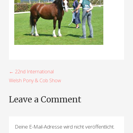
B
← 22nd International
Welsh Pony & Cob Show
e
i
Leave a Comment
t
r
a
Deine E-Mail-Adresse wird nicht veröffentlicht.