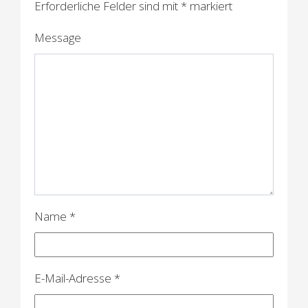
Erforderliche Felder sind mit
*
markiert
g
s
Message
n
a
v
i
g
a
Name
*
t
i
o
E-Mail-Adresse
*
n