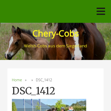
Skip
to
content
Chery-Cobs
Welsh-Cobs aus dem Siegerland
Home
» » DSC_1412
DSC_1412