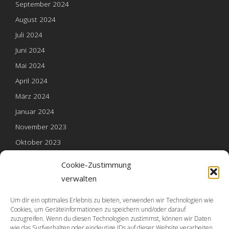
September 2024
August 2024
Juli 2024
Juni 2024
Mai 2024
April 2024
März 2024
Januar 2024
November 2023
Oktober 2023
Mai 2023
Cookie-Zustimmung
verwalten
Um dir ein optimales Erlebnis zu bieten, verwenden wir Technologien wie
Cookies, um Geräteinformationen zu speichern und/oder darauf
Die Welsh Ponys
zuzugreifen. Wenn du diesen Technologien zustimmst, können wir Daten
wie das Surfverhalten oder eindeutige IDs auf dieser Website verarbeiten.