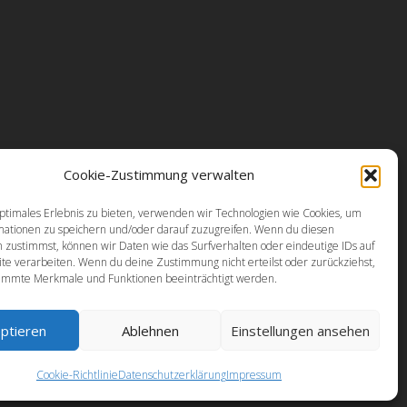
Cookie-Zustimmung verwalten
ptimales Erlebnis zu bieten, verwenden wir Technologien wie Cookies, um
mationen zu speichern und/oder darauf zuzugreifen. Wenn du diesen
 zustimmst, können wir Daten wie das Surfverhalten oder eindeutige IDs auf
te verarbeiten. Wenn du deine Zustimmung nicht erteilst oder zurückziehst,
immte Merkmale und Funktionen beeinträchtigt werden.
ptieren
Ablehnen
Einstellungen ansehen
ed by Atanas Yonkov
||
Powered by WordPress
Cookie-Richtlinie
Datenschutzerklärung
Impressum