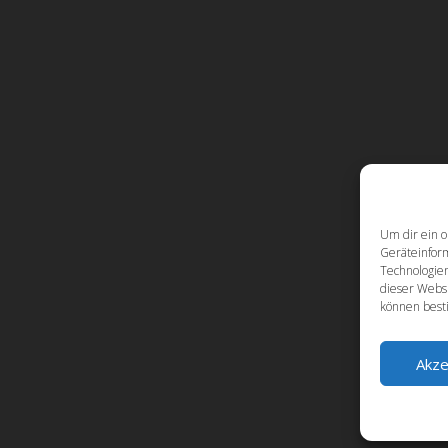
Um dir ein o
Geräteinfor
Technologien
dieser Websi
können best
Akze
Design