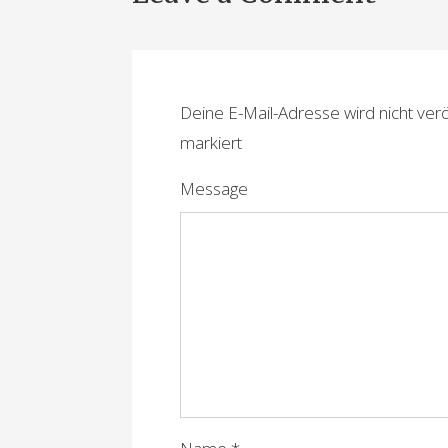
i
t
r
Deine E-Mail-Adresse wird nicht veröf
a
markiert
g
Message
s
n
a
v
i
g
a