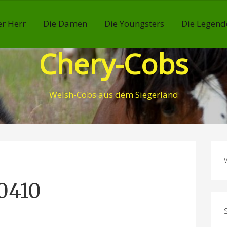
r Herr
Die Damen
Die Youngsters
Die Legend
Chery-Cobs
Welsh-Cobs aus dem Siegerland
0410