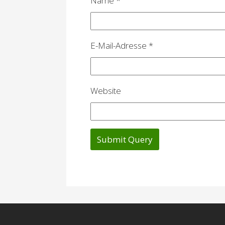
Name
*
t
i
o
E-Mail-Adresse
*
n
Website