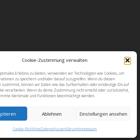
Cookie-Zustimmung verwalten
ptimales Erlebnis zu bieten, verwenden wir Technologien wie Cookies, um
mationen zu speichern und/oder darauf zuzugreifen. Wenn du diesen
 zustimmst, können wir Daten wie das Surfverhalten oder eindeutige IDs auf
te verarbeiten. Wenn du deine Zustimmung nicht erteilst oder zurückziehst,
immte Merkmale und Funktionen beeinträchtigt werden.
ptieren
Ablehnen
Einstellungen ansehen
ed by Atanas Yonkov
||
Powered by WordPress
Cookie-Richtlinie
Datenschutzerklärung
Impressum