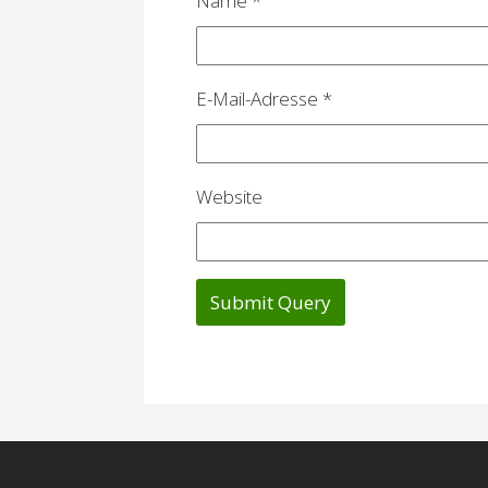
Name
*
t
i
o
E-Mail-Adresse
*
n
Website