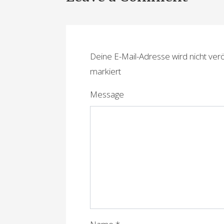
i
t
r
Deine E-Mail-Adresse wird nicht veröf
a
markiert
g
Message
s
n
a
v
i
g
a