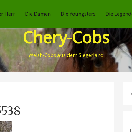
r Herr
Die Damen
Die Youngsters
Die Legend
Chery-Cobs
Welsh-Cobs aus dem Siegerland
5538