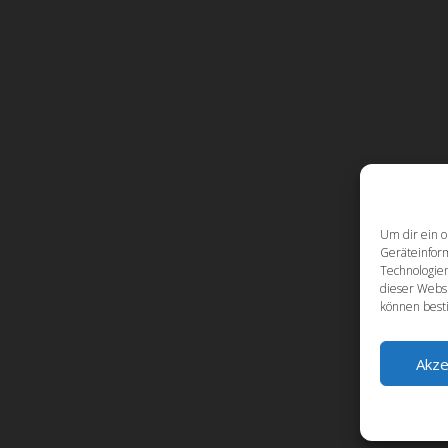
Um dir ein o
Geräteinfor
Technologien
dieser Websi
können best
Akze
Design