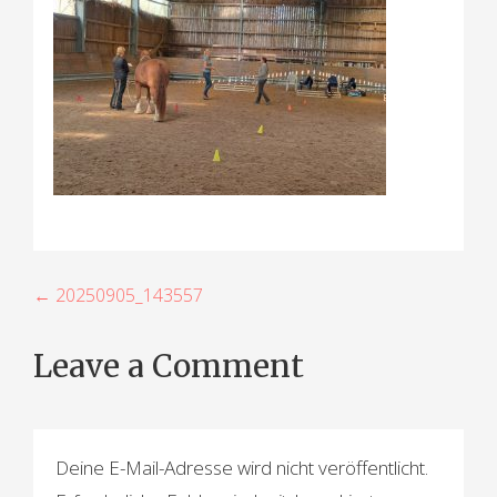
B
← 20250905_143557
e
Leave a Comment
i
t
r
Deine E-Mail-Adresse wird nicht veröffentlicht.