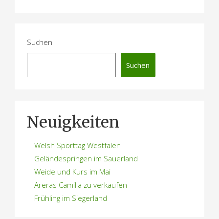
r
a
g
Suchen
s
Suchen
n
a
v
Neuigkeiten
i
Welsh Sporttag Westfalen
g
Geländespringen im Sauerland
a
Weide und Kurs im Mai
Areras Camilla zu verkaufen
t
Frühling im Siegerland
i