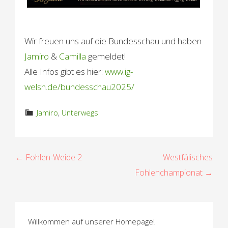
Wir freuen uns auf die Bundesschau und haben
Jamiro
&
Camilla
gemeldet!
Alle Infos gibt es hier:
www.ig-
welsh.de/bundesschau2025/
Jamiro
,
Unterwegs
B
← Fohlen-Weide 2
Westfälisches
Fohlenchampionat →
e
i
t
Willkommen auf unserer Homepage!