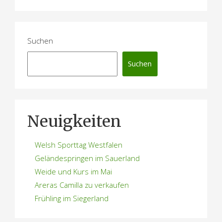
t
r
a
Suchen
g
Suchen
s
n
a
Neuigkeiten
v
Welsh Sporttag Westfalen
i
Geländespringen im Sauerland
g
Weide und Kurs im Mai
Areras Camilla zu verkaufen
a
Frühling im Siegerland
t